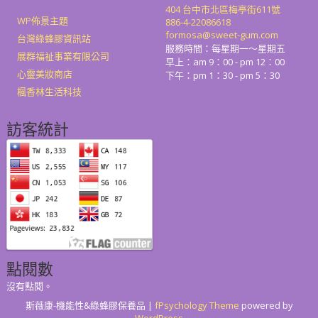
404 台中市北區梅亭街611號
WP佈景主題
886-4-22086618
formosa@sweet-gum.com
台灣綠蜂膠資訊站
服務時間：每星期一～星期五
展群福祉事業有限公司
早上：am 9：00 - pm 12：00
心靈美妝商店
下午：pm 1：30 - pm 5：30
楓香林生活科技
訪客統計
點閱數
沒有點閱。
斯薇康-機能性&綠蜂膠保養品 |
fPsychology Theme
powered by
WordPress