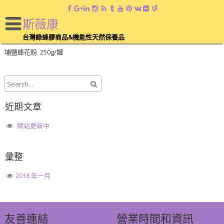
蜜蜂產品
斯薇康
台灣綠蜂膠商品&機能性天然保養品
台灣綠蜂膠滴液 30ml/瓶
埔鹽蜂花粉 250g/罐
近期文章
網站更新中
彙整
2018 年一月
友善連結
營業時間和資訊