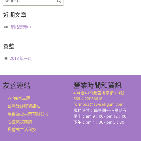
近期文章
網站更新中
彙整
2018 年一月
友善連結
營業時間和資訊
404 台中市北區梅亭街611號
WP佈景主題
886-4-22086618
formosa@sweet-gum.com
台灣綠蜂膠資訊站
服務時間：每星期一～星期五
展群福祉事業有限公司
早上：am 9：00 - pm 12：00
心靈美妝商店
下午：pm 1：30 - pm 5：30
楓香林生活科技