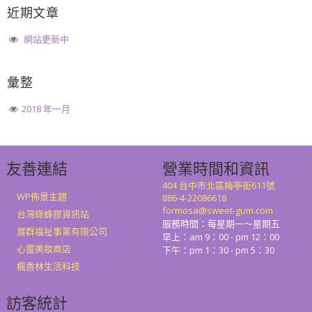
近期文章
網站更新中
彙整
2018 年一月
友善連結
營業時間和資訊
404 台中市北區梅亭街611號
WP佈景主題
886-4-22086618
formosa@sweet-gum.com
台灣綠蜂膠資訊站
服務時間：每星期一～星期五
展群福祉事業有限公司
早上：am 9：00 - pm 12：00
心靈美妝商店
下午：pm 1：30 - pm 5：30
楓香林生活科技
訪客統計