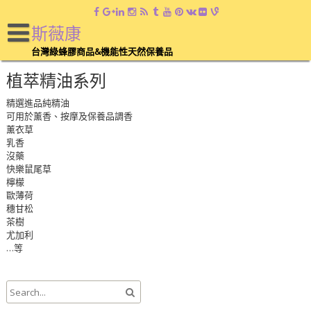
斯薇康
台灣綠蜂膠商品&機能性天然保養品
植萃精油系列
精選進品純精油
可用於薰香、按摩及保養品調香
薰衣草
乳香
沒藥
快樂鼠尾草
檸檬
歐薄荷
穗甘松
茶樹
尤加利
…等