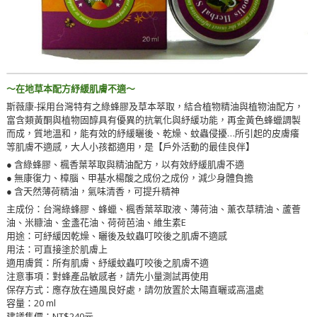
～在地草本配方紓緩肌膚不適～
斯薇康-採用台灣特有之綠蜂膠及草本萃取，結合植物精油與植物油配方，
富含類黃酮與植物固醇具有優異的抗氧化與紓緩功能，再金黃色蜂蠟調製
而成，質地溫和，能有效的紓緩曬後、乾燥、蚊蟲侵擾…所引起的皮膚癢
等肌膚不適感，大人小孩都適用，是【戶外活動的最佳良伴】
● 含綠蜂膠、楓香葉萃取與精油配方，以有效紓緩肌膚不適
● 無康復力、樟腦、甲基水楊酸之成份之成份，減少身體負擔
● 含天然薄荷精油，氣味清香，可提升精神
主成份：台灣綠蜂膠、蜂蠟、楓香葉萃取液、薄荷油、薰衣草精油、蘆薈
油、米糠油、金盞花油、荷荷芭油、維生素E
用途：可紓緩因乾燥、曬後及蚊蟲叮咬後之肌膚不適感
用法：可直接塗於肌膚上
適用膚質：所有肌膚、紓緩蚊蟲叮咬後之肌膚不適
注意事項：對蜂產品敏感者，請先小量測試再使用
保存方式：應存放在通風良好處，請勿放置於太陽直曬或高溫處
容量：20 ml
建議售價：NT$240元