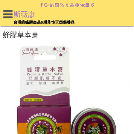
斯薇康
台灣綠蜂膠商品&機能性天然保養品
蜂膠草本膏